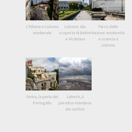
L’Alfama e Lisbona
Lisbona: alla
Parco delle
medievale
scoperta di Belèm
Nazioni: modernità
e Alcàntara
e scienza a
Lisbona
Sintra, la perla del
Lahinch, il
Portogallo
paradiso irlandese
dei surfisti.