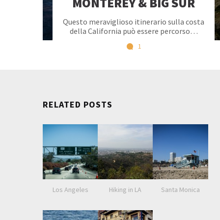
MONTEREY & BIG SUR
Questo meraviglioso itinerario sulla costa
della California può essere percorso…
1
RELATED POSTS
Los Angeles
Hiking in LA
Santa Monica