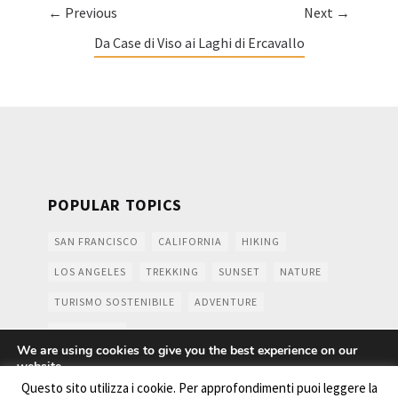
← Previous
Next →
Da Case di Viso ai Laghi di Ercavallo
POPULAR TOPICS
SAN FRANCISCO
CALIFORNIA
HIKING
LOS ANGELES
TREKKING
SUNSET
NATURE
TURISMO SOSTENIBILE
ADVENTURE
MOUNTAINS
We are using cookies to give you the best experience on our
website.
You can find out more about which cookies we are using or
Questo sito utilizza i cookie. Per approfondimenti puoi leggere la