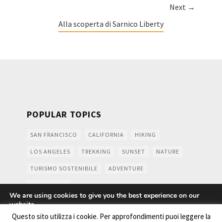
Next →
Alla scoperta di Sarnico Liberty
POPULAR TOPICS
SAN FRANCISCO
CALIFORNIA
HIKING
LOS ANGELES
TREKKING
SUNSET
NATURE
TURISMO SOSTENIBILE
ADVENTURE
MOUNTAINS
We are using cookies to give you the best experience on our
website.
You can find out more about which cookies we are using or
Questo sito utilizza i cookie. Per approfondimenti puoi leggere la