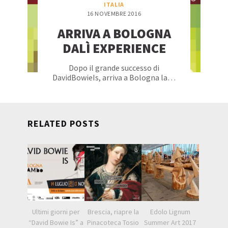
ITALIA
16 NOVEMBRE 2016
ARRIVA A BOLOGNA
DALÌ EXPERIENCE
Dopo il grande successo di
DavidBowieIs, arriva a Bologna la…
RELATED POSTS
Ultimi giorni per
Brescia, riapre la
Edolo Lignum
“David Bowie Is” a
Pinacoteca Tosio
Summer Art 2017