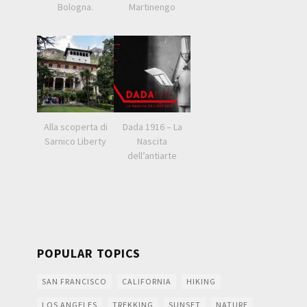
Bologna.
Martinengo
Alla scoperta di
Dada 1916 – La
Sarnico Liberty
Nascita
dell’antiarte
POPULAR TOPICS
SAN FRANCISCO
CALIFORNIA
HIKING
LOS ANGELES
TREKKING
SUNSET
NATURE