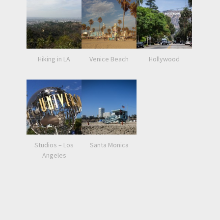
Hiking in LA
Venice Beach
Hollywood
Studios – Los
Santa Monica
Angeles