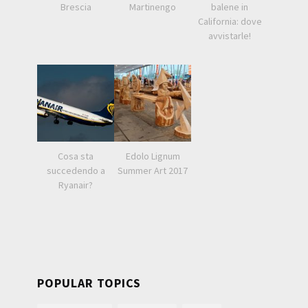
Brescia
Martinengo
balene in
California: dove
avvistarle!
Cosa sta
Edolo Lignum
succedendo a
Summer Art 2017
Ryanair?
POPULAR TOPICS