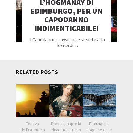
L’HOGMANAY DI
EDIMBURGO, PER UN
CAPODANNO
INDIMENTICABILE!
Il Capodanno si avvicina e se siete alla
ricerca di…
RELATED POSTS
Festival
Brescia, riapre la
E’ iniziata la
dell’Oriente a
Pinacoteca Tosio
stagione delle