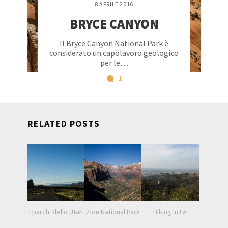
8 APRILE 2016
BRYCE CANYON
Il Bryce Canyon National Park è
considerato un capolavoro geologico
per le…
1
RELATED POSTS
I parchi dello Utah
Zion National Park
Hiking in LA