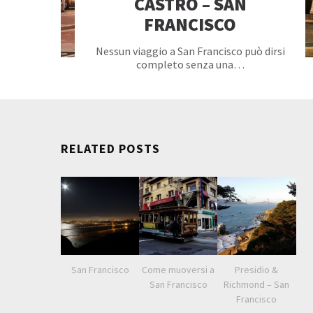
CASTRO – SAN
FRANCISCO
Nessun viaggio a San Francisco può dirsi
completo senza una…
RELATED POSTS
San Francisco
Come muoversi a
Presidio &
San Francisco
Richmond – San
Francisco