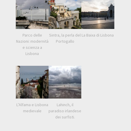
Parco delle
Sintra, la perla del
La Baixa di Lisbona
Nazioni: modernità
Portogallo
e scienza a
Lisbona
L’Alfama e Lisbona
Lahinch, il
medievale
paradiso irlandese
dei surfisti.