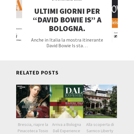
ULTIMI GIORNI PER
“DAVID BOWIE IS” A
BOLOGNA.
Anche in Italia la mostra itinerante
David Bowie Is sta…
RELATED POSTS
Brescia, riapre la
Arriva a Bologna
Alla scoperta di
Pinacoteca Tosio
Dalì Experience
Sarnico Liberty