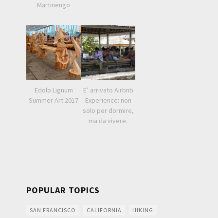
Martinengo
Edolo Lignum
E’ arrivato Airbnb
Summer Art 2017
Experience: non
solo per dormire,
ma da vivere.
POPULAR TOPICS
SAN FRANCISCO
CALIFORNIA
HIKING