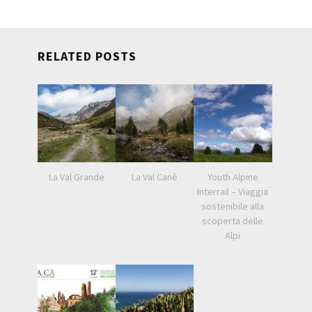
RELATED POSTS
La Val Grande
La Val Canè
Youth Alpine
Interrail – Viaggia
sostenibile alla
scoperta delle
Alpi