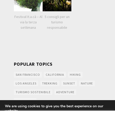
Festival It.a.cà – Al
5 consigli per un
via la terza
turismo
settimana
responsabile
POPULAR TOPICS
SAN FRANCISCO
CALIFORNIA
HIKING
LOS ANGELES
TREKKING
SUNSET
NATURE
TURISMO SOSTENIBILE
ADVENTURE
MOUNTAINS
We are using cookies to give you the best experience on our
website.