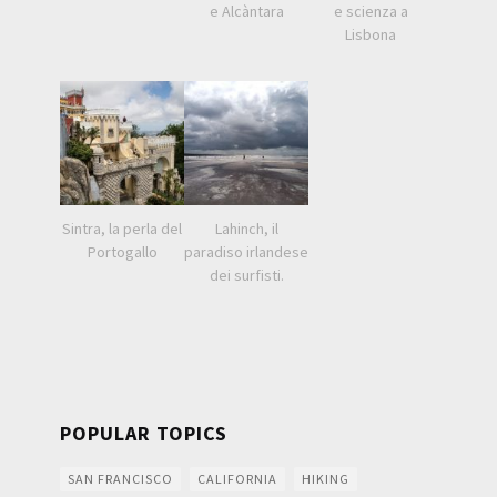
e Alcàntara
e scienza a
Lisbona
Sintra, la perla del
Lahinch, il
Portogallo
paradiso irlandese
dei surfisti.
POPULAR TOPICS
SAN FRANCISCO
CALIFORNIA
HIKING