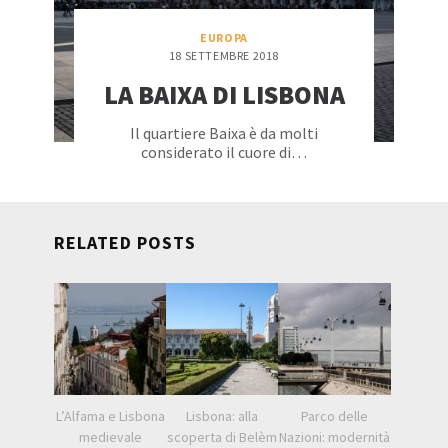
EUROPA
18 SETTEMBRE 2018
LA BAIXA DI LISBONA
Il quartiere Baixa è da molti
considerato il cuore di…
RELATED POSTS
L’Alfama e Lisbona
Lisbona: alla
Parco delle
medievale
scoperta di Belèm
Nazioni: modernità