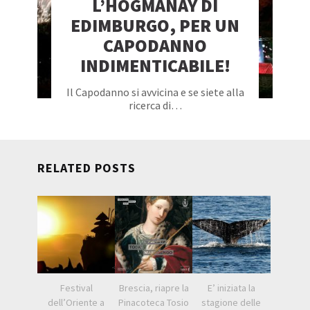
L’HOGMANAY DI
EDIMBURGO, PER UN
CAPODANNO
INDIMENTICABILE!
Il Capodanno si avvicina e se siete alla
ricerca di…
RELATED POSTS
Festival
Brescia, riapre la
E’ iniziata la
dell’Oriente a
Pinacoteca Tosio
stagione delle