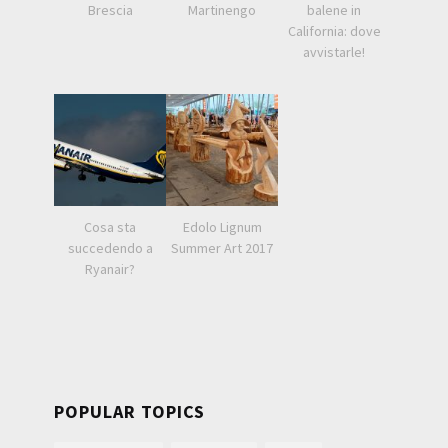
Brescia
Martinengo
balene in
California: dove
avvistarle!
Cosa sta
Edolo Lignum
succedendo a
Summer Art 2017
Ryanair?
POPULAR TOPICS