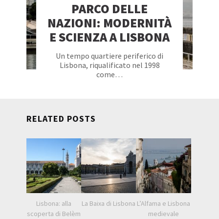
PARCO DELLE
NAZIONI: MODERNITÀ
E SCIENZA A LISBONA
Un tempo quartiere periferico di
Lisbona, riqualificato nel 1998
come…
RELATED POSTS
Lisbona: alla
La Baixa di Lisbona
L’Alfama e Lisbona
scoperta di Belèm
medievale