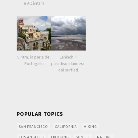
e Alcàntara
Sintra, la perla del
Lahinch, il
Portogallo
paradiso irlandese
dei surfisti.
POPULAR TOPICS
SAN FRANCISCO
CALIFORNIA
HIKING
LOS ANGELES
TREKKING
SUNSET
NATURE