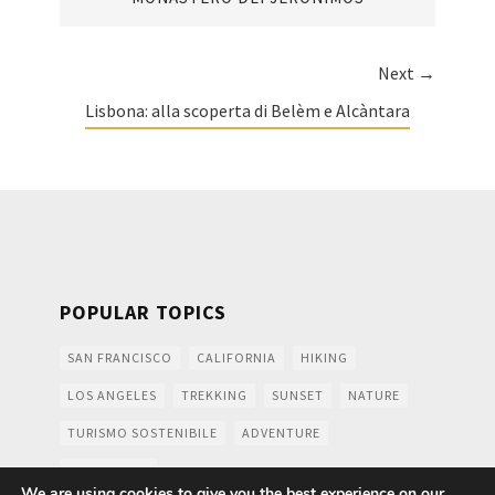
Next →
Lisbona: alla scoperta di Belèm e Alcàntara
POPULAR TOPICS
SAN FRANCISCO
CALIFORNIA
HIKING
LOS ANGELES
TREKKING
SUNSET
NATURE
TURISMO SOSTENIBILE
ADVENTURE
MOUNTAINS
We are using cookies to give you the best experience on our