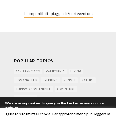
Le imperdibili spiagge di Fuerteventura
POPULAR TOPICS
SAN FRANCISCO
CALIFORNIA
HIKING
LOS ANGELES
TREKKING
SUNSET
NATURE
TURISMO SOSTENIBILE
ADVENTURE
MOUNTAINS
We are using cookies to give you the best experience on our
website.
You can find out more about which cookies we are using or
Questo sito utilizza i cookie. Per approfondimenti puoi leggere la