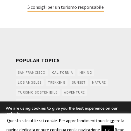
5 consigli per un turismo responsabile
POPULAR TOPICS
SAN FRANCISCO
CALIFORNIA
HIKING
LOS ANGELES
TREKKING
SUNSET
NATURE
TURISMO SOSTENIBILE
ADVENTURE
MOUNTAINS
We are using cookies to give you the best experience on our
website.
You can find out more about which cookies we are using or
Questo sito utilizza i cookie. Per approfondimenti puoi leggere la
switch them off in
settings
.
Copyright ©2016
- Praticamente in viaggio. All rights
pagina dedicata oppure continua con la navigazione
Read
Ok!