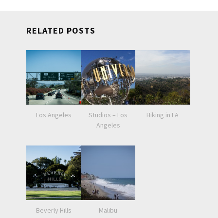
RELATED POSTS
Los Angeles
Studios – Los
Hiking in LA
Angeles
Beverly Hills
Malibu