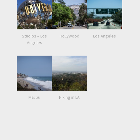
Studios – Los
Hollywood
Los Angeles
Angeles
Malibu
Hiking in LA