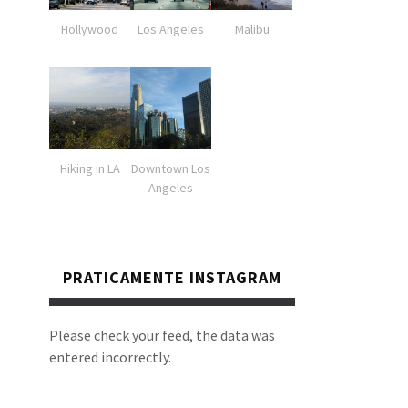
Hollywood
Los Angeles
Malibu
Hiking in LA
Downtown Los
Angeles
PRATICAMENTE INSTAGRAM
Please check your feed, the data was
entered incorrectly.