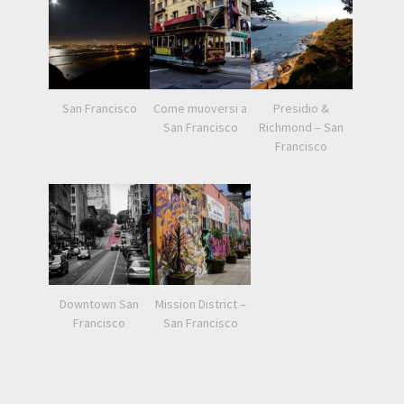
San Francisco
Come muoversi a
Presidio &
San Francisco
Richmond – San
Francisco
Downtown San
Mission District –
Francisco
San Francisco